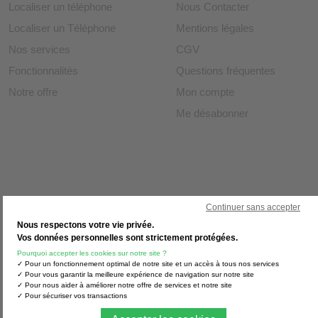
Localiser un téléphone
Nous Contacter
Localiser un Téléphone
Mentions légales
Nos services
CGV
Fonctionnalités
Questions fréquentes
Notre offre
Mon compte
Me désabonner
Continuer sans accepter
Nous respectons votre vie privée.
Vos données personnelles sont strictement protégées.
Pourquoi accepter les cookies sur notre site ?
✓ Pour un fonctionnement optimal de notre site et un accès à tous nos services
✓ Pour vous garantir la meilleure expérience de navigation sur notre site
✓ Pour nous aider à améliorer notre offre de services et notre site
✓ Pour sécuriser vos transactions